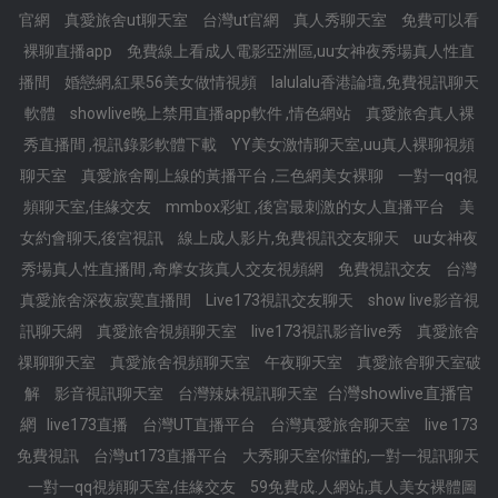
官網
真愛旅舍ut聊天室
台灣ut官網
真人秀聊天室
免費可以看
裸聊直播app
免費線上看成人電影亞洲區,uu女神夜秀場真人性直
播間
婚戀網,紅果56美女做情視頻
lalulalu香港論壇,免費視訊聊天
軟體
showlive晚上禁用直播app軟件 ,情色網站
真愛旅舍真人裸
秀直播間 ,視訊錄影軟體下載
YY美女激情聊天室,uu真人裸聊視頻
聊天室
真愛旅舍剛上線的黃播平台 ,三色網美女裸聊
一對一qq視
頻聊天室,佳緣交友
mmbox彩虹 ,後宮最刺激的女人直播平台
美
女約會聊天,後宮視訊
線上成人影片,免費視訊交友聊天
uu女神夜
秀場真人性直播間 ,奇摩女孩真人交友視頻網
免費視訊交友
台灣
真愛旅舍深夜寂寞直播間
Live173視訊交友聊天
show live影音視
訊聊天網
真愛旅舍視頻聊天室
live173視訊影音live秀
真愛旅舍
祼聊聊天室
真愛旅舍視頻聊天室
午夜聊天室
真愛旅舍聊天室破
台灣showlive直播官
解
影音視訊聊天室
台灣辣妹視訊聊天室
網
live173直播
台灣UT直播平台
台灣真愛旅舍聊天室
live 173
免費視訊
台灣ut173直播平台
大秀聊天室你懂的,一對一視訊聊天
一對一qq視頻聊天室,佳緣交友
59免費成.人網站,真人美女裸體圖