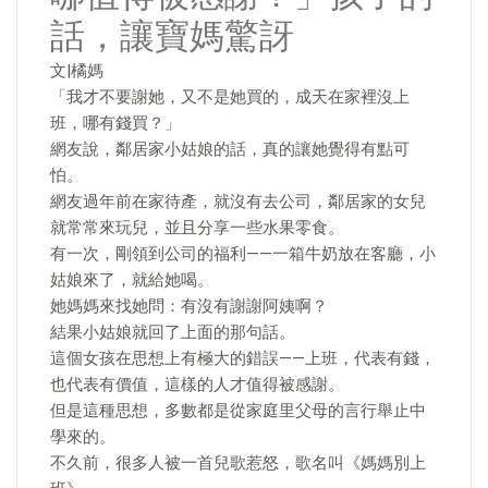
話，讓寶媽驚訝
文|橘媽
「我才不要謝她，又不是她買的，成天在家裡沒上
班，哪有錢買？」
網友說，鄰居家小姑娘的話，真的讓她覺得有點可
怕。
網友過年前在家待產，就沒有去公司，鄰居家的女兒
就常常來玩兒，並且分享一些水果零食。
有一次，剛領到公司的福利——一箱牛奶放在客廳，小
姑娘來了，就給她喝。
她媽媽來找她問：有沒有謝謝阿姨啊？
結果小姑娘就回了上面的那句話。
這個女孩在思想上有極大的錯誤——上班，代表有錢，
也代表有價值，這樣的人才值得被感謝。
但是這種思想，多數都是從家庭里父母的言行舉止中
學來的。
不久前，很多人被一首兒歌惹怒，歌名叫《媽媽別上