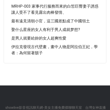
MRHP-003 家事代行服務而來的白皙巨臀妻子誘惑
讓人受不了看見露出肉棒發情、
最有遠見清朝小官，這三國差點成了中國領土
娶什么星座的女人有利于男人成就梦想?
是男人就要給妳的女人超爽性愛
伊拉克發現古代壁畫，畫中人物是阿拉伯王妃，學
者：為何留著鬍子
showlive影音視訊聊天網-美女主播免費祼聊聊天室
台灣女神直播