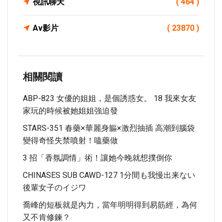
視訊聊天
( 464 )
Av影片
( 23870 )
相關閱讀
ABP-823 女優的姐姐，是個誘惑女。 18 我來女友
家玩的時候被她姐姐強迫發
STARS-351 春藥×華麗身軀×激烈抽插 高潮到腦袋
變得奇怪失禁噴射！嗑藥做
3 招「香氛調情」術！讓她今晚就想撲倒你
CHINASES SUB CAWD-127 1分間も我慢出来ない
後輩女子のイジワ
喬峰的短板就是內力，當年明明得到易筋經，為何
又不肯修鍊？