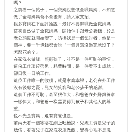
嗎？
之前看一個帖子，一個寶媽說想做全職媽媽，不知道
做了全職媽媽會不會後悔，請大家支招。
很多寶媽在下面評論說：最好不要辭職做全職媽媽，
當初自己做了全職媽媽，開始伸手跟老公要錢，於是
老公態度就開始變了，彷彿我是一個乞討者，他是一
個神，要一千塊錢都會說『一個月還沒過完就沒了？
怎麼花的？』
在家洗衣做飯、照顧孩子，並不是一件可恥的事情，
這份工作瑣碎勞累，耗費時間，是一件看不出成就，
卻日復一日的工作。
這位工作唯一的收穫，就是家庭幸福，老公在外工作
沒有後顧之憂，兒女的笑容和老公孩子的感謝。
這個工作不可恥，甚至很偉大，和爸爸在外賺錢養家
一樣偉大，和爸爸一樣需要得到孩子和其他人的尊
重。
也不光是寶媽，還有寶爸也是。
前兩天看一個婆婆在網上吐槽說：兒媳工資是兒子的
幾倍，看著兒子在家洗衣服做飯，覺得心裡不是滋