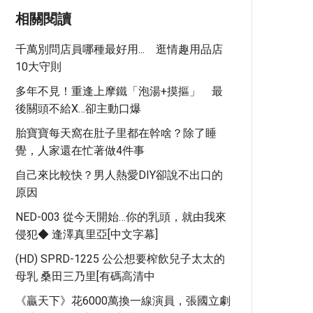
相關閱讀
千萬別問店員哪種最好用... 逛情趣用品店
10大守則
多年不見！重逢上摩鐵「泡湯+摸摳」 最
後關頭不給X…卻主動口爆
胎寶寶每天窩在肚子里都在幹啥？除了睡
覺，人家還在忙著做4件事
自己來比較快？男人熱愛DIY卻說不出口的
原因
NED-003 從今天開始…你的乳頭，就由我來
侵犯◆ 逢澤真里亞[中文字幕]
(HD) SPRD-1225 公公想要榨飲兒子太太的
母乳 桑田三乃里[有碼高清中
《贏天下》花6000萬換一線演員，張國立劇