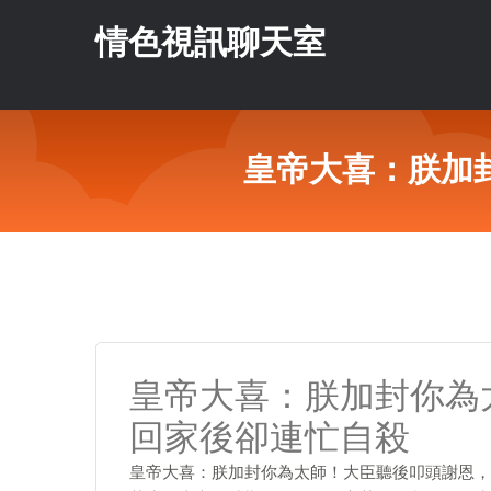
情色視訊聊天室
皇帝大喜：朕加
皇帝大喜：朕加封你為
回家後卻連忙自殺
皇帝大喜：朕加封你為太師！大臣聽後叩頭謝恩，