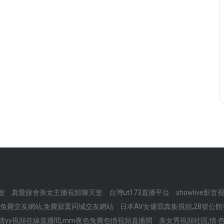
室
真愛旅舍美女主播視頻聊天室
台灣ut173直播平台
showlive影
免費交友網站,免費寂寞同城交友網站
日本AV女優寫真集視頻,28號公
情yy視頻在線直播間,mm夜色兔費色情視頻直播間
美女秀視頻社區,情.