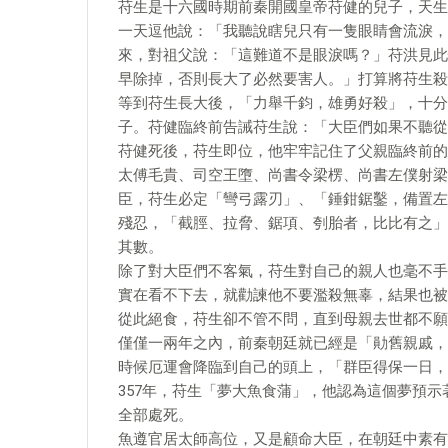
苻生是十六國時期前秦開國皇帝苻健的兒子，天生
一天逗他說：「我聽說瞎兒只有一隻眼睛會流淚，
來，對祖父說：「這難道不是眼淚嗎？」苻洪見此
早除掉，否則長大了必然要害人。」打算將苻生殺
等到苻生長大後，「力舉千鈞，雄勇好殺」，十分
子。苻健臨終前告誡苻生說：「大臣們如果不聽從
苻健死後，苻生即位，他牢牢記住了父親臨終前的
太傅毛貴、司空王墮、尚書令梁楞、尚書左僕射梁
臣，苻生必定「彎弓露刃」、「錘鉗鋸鑿，備置左
殘忍，「截脛、拉脅、鋸項、刳胎者，比比有之」
其數。
除了對大臣們不客氣，苻生對自己的親人也毫不手
實在看不下去，就勸諫他不要濫殺無辜，結果也被
從此絕食，苻生卻不管不問，直到母親去世都不願
僅僅一兩年之內，前秦朝廷就已經是「勛舊親戚，
時候厄運會降臨到自己的頭上，「群臣得保一日，
357年，苻生「夢大魚食蒲」，他認為這個夢預
全部處死。
魚遵官居太師高位，又是顧命大臣，在朝廷中素有