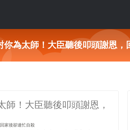
封你為太師！大臣聽後叩頭謝恩，
太師！大臣聽後叩頭謝恩，
回家後卻連忙自殺