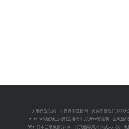
夫妻做愛視頻
午夜裸聊直播間
免費影音視訊聊聊天
mmbox彩虹晚上福利直播軟件 ,按摩半套嘉義
全城熱戀
85st,日本三級色情片/a>
打飛機專用,奇米成人小說
色