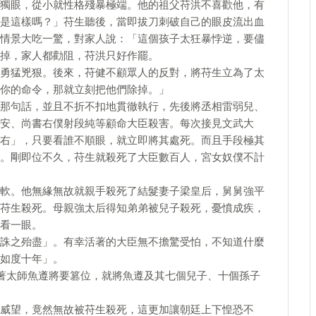
獨眼，從小就性格殘暴極端。他的祖父苻洪不喜歡他，有
是這樣嗎？」苻生聽後，當即拔刀刺破自己的眼皮流出血
情景大吃一驚，對家人說：「這個孩子太狂暴悖逆，要儘
掉，家人都勸阻，苻洪只好作罷。
勇猛兇狠。後來，苻健不顧眾人的反對，將苻生立為了太
你的命令，那就立刻把他們除掉。」
那句話，並且不折不扣地貫徹執行，先後將丞相雷弱兒、
安、尚書右僕射段純等顧命大臣殺害。每次接見文武大
右」，只要看誰不順眼，就立即將其處死。而且手段極其
。剛即位不久，苻生就殺死了大臣數百人，宮女奴僕不計
軟。他無緣無故就親手殺死了結髮妻子梁皇后，舅舅強平
苻生殺死。母親強太后得知弟弟被兒子殺死，憂憤成疾，
看一眼。
誅之殆盡」。有幸活著的大臣無不擔驚受怕，不知道什麼
如度十年」。
示著太師魚遵將要篡位，就將魚遵及其七個兒子、十個孫子
威望，竟然無故被苻生殺死，這更加讓朝廷上下惶恐不