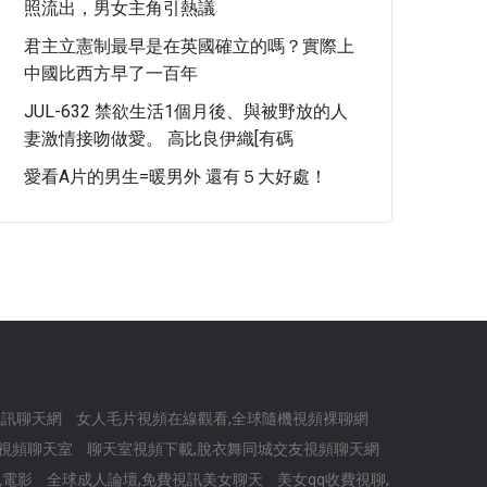
照流出，男女主角引熱議
君主立憲制最早是在英國確立的嗎？實際上
中國比西方早了一百年
JUL-632 禁欲生活1個月後、與被野放的人
妻激情接吻做愛。 高比良伊織[有碼
愛看A片的男生=暖男外 還有５大好處！
音視訊聊天網
女人毛片視頻在線觀看,全球隨機視頻裸聊網
館視頻聊天室
聊天室視頻下載,脫衣舞同城交友視頻聊天網
色電影
全球成人論壇,免費視訊美女聊天
美女qq收費視聊,