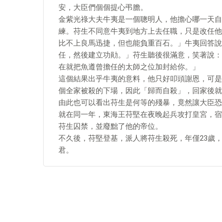
安，大臣們個個提心弔膽。
金紫光祿大夫牛夷是一個聰明人，他擔心哪一天自
練。苻生不同意牛夷到地方上去任職，只是改任他
比不上良馬迅捷，但也能負重百石。」牛夷回答說
任，然後建立功勛。」苻生聽後很滿意，笑著說：
在就把魚遵曾擔任的太師之位加封給你。」
這個結果出乎牛夷的意料，他只好叩頭謝恩，可是
個全家被殺的下場，因此「歸而自殺」，回家後就
由此也可以看出苻生是何等的殘暴，竟然讓大臣恐
就在同一年，東海王苻堅在夜晚起兵攻打皇宮，宿
苻生囚禁，並廢黜了他的帝位。
不久後，苻堅登基，派人將苻生殺死，年僅23歲
君。