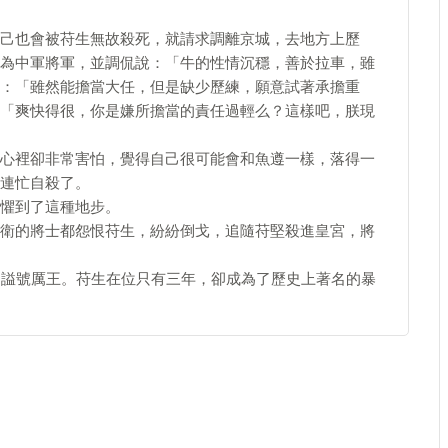
己也會被苻生無故殺死，就請求調離京城，去地方上歷
為中軍將軍，並調侃說：「牛的性情沉穩，善於拉車，雖
：「雖然能擔當大任，但是缺少歷練，願意試著承擔重
「爽快得很，你是嫌所擔當的責任過輕么？這樣吧，朕現
心裡卻非常害怕，覺得自己很可能會和魚遵一樣，落得一
連忙自殺了。
懼到了這種地步。
衛的將士都怨恨苻生，紛紛倒戈，追隨苻堅殺進皇宮，將
，謚號厲王。苻生在位只有三年，卻成為了歷史上著名的暴